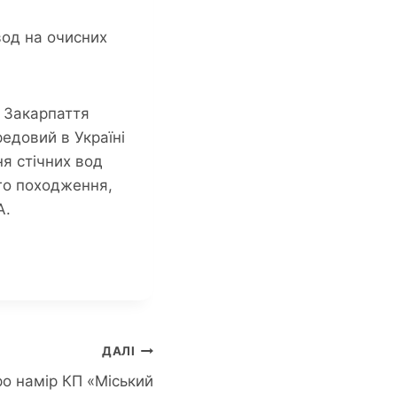
вод на очисних
у Закарпаття
едовий в Україні
я стічних вод
го походження,
A.
ДАЛІ
ро намір КП «Міський