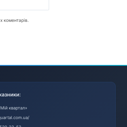
их коментарів.
казники:
«Мій квартал»
quartal.com.ua/