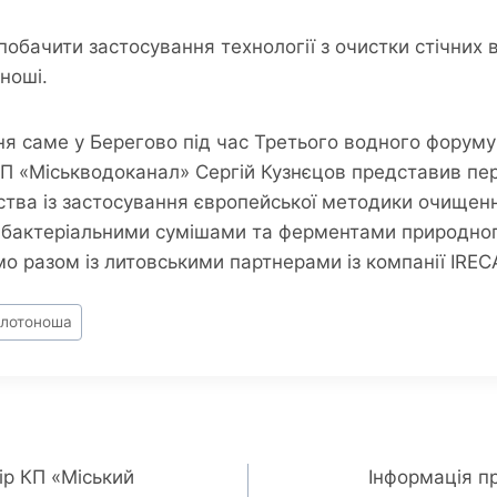
побачити застосування технології з очистки стічних 
ноші.
ня саме у Берегово під час Третього водного форум
П «Міськводоканал» Сергій Кузнєцов представив пер
ства із застосування європейської методики очищенн
и бактеріальними сумішами та ферментами природно
мо разом із литовськими партнерами із компанії IREC
лотоноша
ір КП «Міський
Інформація п