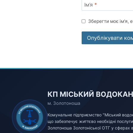
Ім’я
*
Зберегти моє ім'я, 
КП МІСЬКИЙ ВОДОКА
м. Золотоноша
Комунальне підприємство "Міський водок
що забезпечує життєво необхідні послуг
Золотоноша Золотоніської ОТГ у сферах 