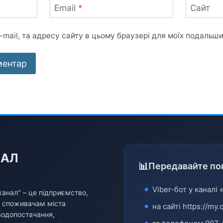
Email
*
Сайт
e-mail, та адресу сайту в цьому браузері для моїх подальш
НАЛ
Передавайте по
Viber-бот у каналі 
анал" – це підприємство,
и споживачам міста
на сайті
https://my.
водопостачання,