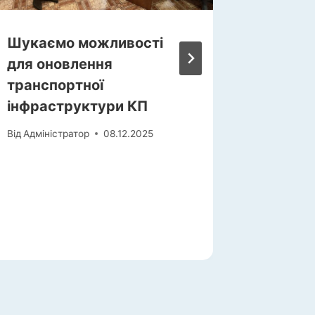
Шукаємо можливості
Інформ
для оновлення
«Міськ
транспортної
здійсн
інфраструктури КП
тарифі
комуна
Від
Адміністратор
08.12.2025
Від
Адміні