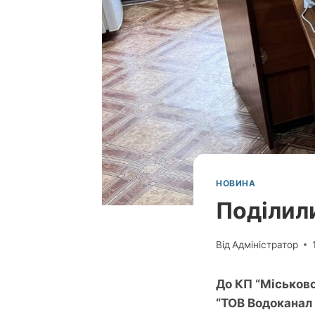
НОВИНА
Поділили
Від
Адміністратор
До КП “Міськово
“ТОВ Водоканал 