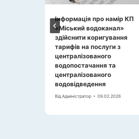
ених
Інформація про намір КП
и
«Міський водоканал»
026
здійснити коригування
тарифів на послуги з
025
централізованого
водопостачання та
централізованого
водовідведення
Від
Адміністратор
09.02.2026