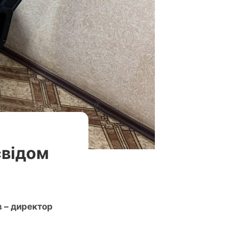
свідом
в – директор