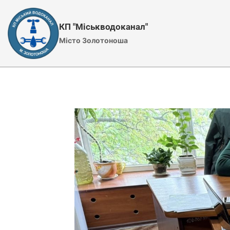
Перейти
до
КП "Міськводоканал"
вмісту
Місто Золотоноша