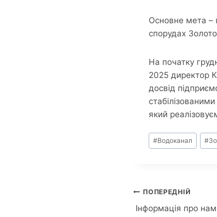
Основне мета – 
спорудах Золото
На початку груд
2025 директор К
досвід підприєм
стабілізованим
який реалізовує
Позначки
#
Водоканал
#
Зо
запису:
Навігація
ПОПЕРЕДНІЙ
Інформація про нам
записів