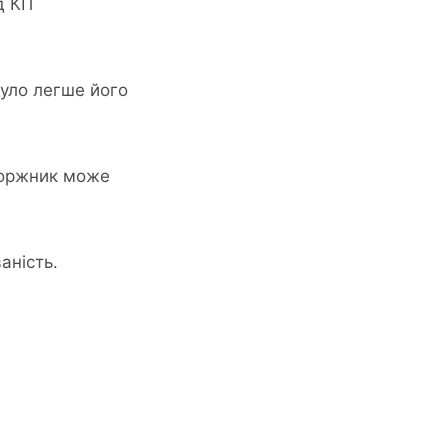
д КП
було легше його
 боржник може
аність.