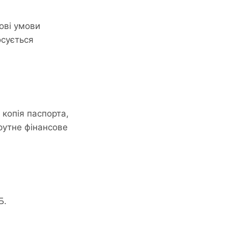
ові умови
осується
 копія паспорта,
рутне фінансове
Б.