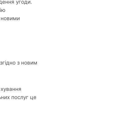
дення угоди.
цію
з новими
згідно з новим
ахування
ьних послуг це