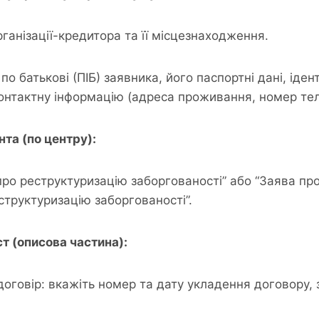
ганізації-кредитора та її місцезнаходження.
, по батькові (ПІБ) заявника, його паспортні дані, іде
контактну інформацію (адреса проживання, номер те
нта (по центру):
про реструктуризацію заборгованості” або “Заява пр
структуризацію заборгованості”.
ст (описова частина):
договір: вкажіть номер та дату укладення договору, 