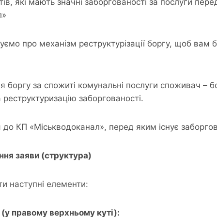
ів, які мають значні заборгованості за послуги пере
л»
уємо про механізм реструктурізації боргу, щоб вам 
ня боргу за спожиті комунальні послуги споживач –
а реструктуризацію заборгованості.
 до КП «Міськводоканал», перед яким існує заборгов
ння заяви (структура)
ти наступні елементи:
и (у правому верхньому куті):