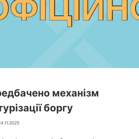
редбачено механізм
урізації боргу
14.11.2025