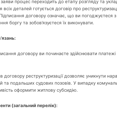
 заяви процес переходить до етапу розгляду та укла
я всіх деталей готується договір про реструктуриза
 Підписання договору означає, що ви погоджуєтеся 
ня боргу та зобов’язуєтеся їх виконувати.
’язань:
писання договору ви починаєте здійснювати платежі 
в договору реструктуризації дозволяє уникнути нар
й та подальших судових позовів. У випадку комунал
вість оформити житлову субсидію.
енти (загальний перелік):