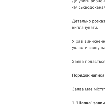
До уваги абонент
«Міськводокана
Детально розказ
виплачувати.
У разі виникнен
укласти заяву н
Заява подається
Порядок написа
Заява має місти
1. “Шапка” заяв