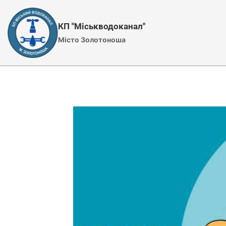
Перейти
до
КП "Міськводоканал"
вмісту
Місто Золотоноша