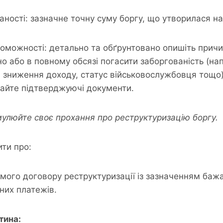
аності: зазначне точну суму боргу, що утворилася на
оможності: детально та обґрунтовано опишіть причин
о або в повному обсязі погасити заборгованість (на
, зниження доходу, статус військовослужбовця тощо)
айте підтверджуючі документи.
улюйте своє прохання про реструктуризацію боргу.
ти про:
мого договору реструктуризації із зазначенням бажа
них платежів.
тина: