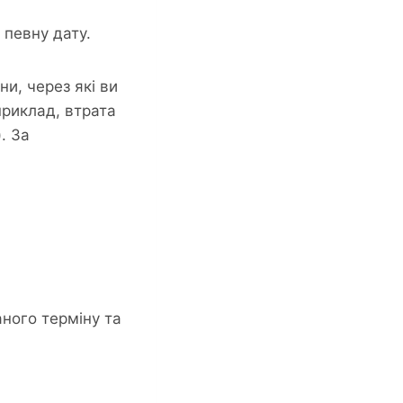
 певну дату.
и, через які ви
приклад, втрата
. За
ного терміну та