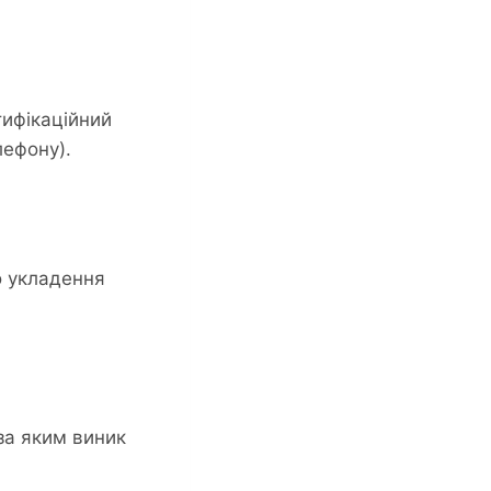
нтифікаційний
лефону).
о укладення
за яким виник