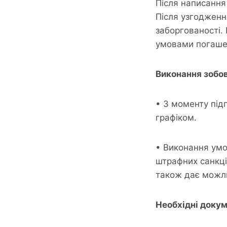
Після написання
Після узгодженн
заборгованості.
умовами погашен
Виконання зобов
• З моменту під
графіком.
• Виконання умо
штрафних санкці
також дає можли
Необхідні докум