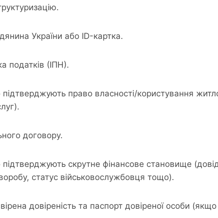
труктуризацію.
дянина України або ID-картка.
а податків (ІПН).
 підтверджують право власності/користування житл
луг).
ьного договору.
 підтверджують скрутне фінансове становище (довід
хворобу, статус військовослужбовця тощо).
вірена довіреність та паспорт довіреної особи (якщо