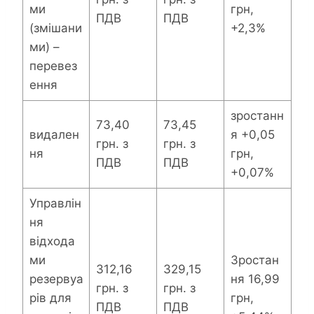
ми
грн,
ПДВ
ПДВ
(змішани
+2,3%
ми) –
перевез
ення
зростанн
73,40
73,45
видален
я +0,05
грн. з
грн. з
ня
грн,
ПДВ
ПДВ
+0,07%
Управлін
ня
відхода
ми
Зростан
312,16
329,15
резервуа
ня 16,99
грн. з
грн. з
рів для
грн,
ПДВ
ПДВ