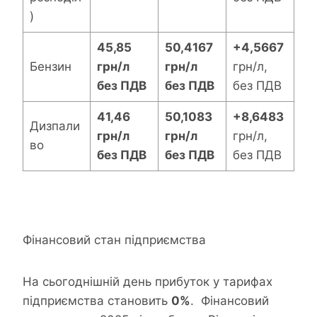
)
45,85
50,4167
+4,5667
Бензин
грн/л
грн/л
грн/л,
без ПДВ
без ПДВ
без ПДВ
41,46
50,1083
+8,6483
Дизпали
грн/л
грн/л
грн/л,
во
без ПДВ
без ПДВ
без ПДВ
Фінансовий стан підприємства
На сьогоднішній день прибуток у тарифах
підприємства становить
0%
. Фінансовий