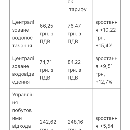
ок
тарифу
Централі
зростанн
66,25
76,47
зоване
я +10,22
грн. з
грн. з
водопос
грн,
ПДВ
ПДВ
тачання
+15,4%
Централі
зростанн
74,71
84,22
зоване
я +9,51
грн. з
грн. з
водовідв
грн,
ПДВ
ПДВ
едення
+12,7%
Управлін
ня
побутов
ими
зростанн
242,62
248,16
відхода
я +5,54
грн. з
грн. з