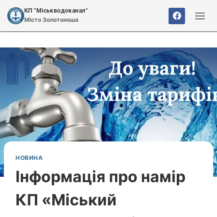
Перейти
КП "Міськводоканал"
до
Місто Золотоноша
вмісту
НОВИНА
Інформація про намір
КП «Міський