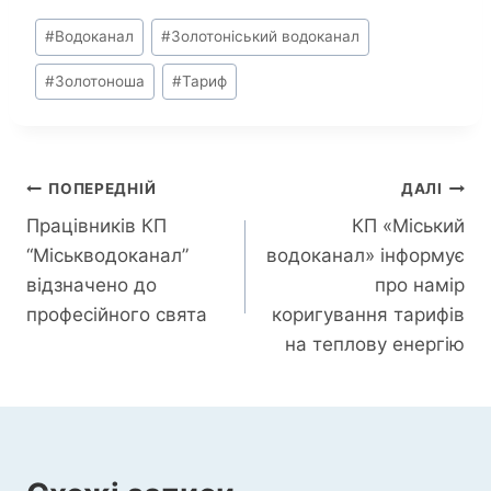
Позначки
#
Водоканал
#
Золотоніський водоканал
запису:
#
Золотоноша
#
Тариф
Навігація
ПОПЕРЕДНІЙ
ДАЛІ
Працівників КП
КП «Міський
записів
“Міськводоканал”
водоканал» інформує
відзначено до
про намір
професійного свята
коригування тарифів
на теплову енергію