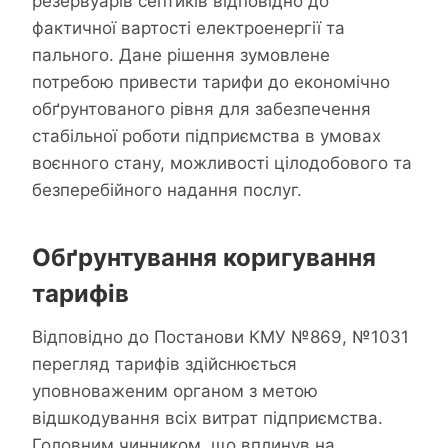
резервуарів септиків відповідно до
фактичної вартості електроенергії та
пального. Дане рішення зумовлене
потребою привести тарифи до економічно
обґрунтованого рівня для забезпечення
стабільної роботи підприємства в умовах
воєнного стану, можливості цілодобового та
безперебійного надання послуг.
Обґрунтування коригування
тарифів
Відповідно до Постанови КМУ №869, №1031
перегляд тарифів здійснюється
уповноваженим органом з метою
відшкодування всіх витрат підприємства.
Головним чинником, що вплинув на