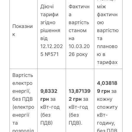
Діючі
Фактичн
між
тарифи
а
фактичн
згідно
вартість
ою
Показни
рішення
станом
вартістю
к
від
на
та
12.12.202
10.03.20
планово
5 №571
26 року
ю в
тарифах
Вартість
електро
4,03818
енергії,
9,8332
13,87139
9 грн
за
без ПДВ
грн
за
2 грн
за
кожну
(електро
кВт-год
кВт-год
спожиту
енергії
(без
(без
кВт-
та
ПДВ)
ПДВ).
годину,
розподіл
без ПДВ