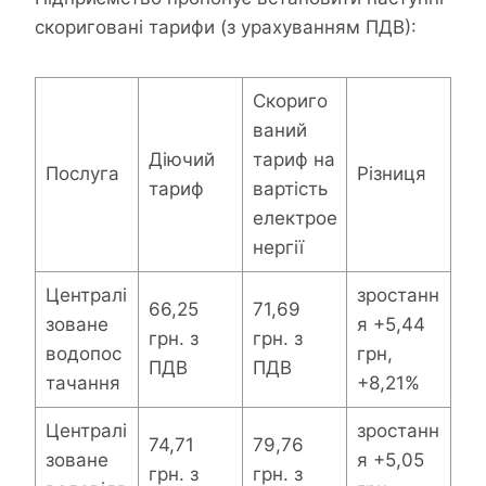
скориговані тарифи (з урахуванням ПДВ):
Скориго
ваний
Діючий
тариф на
Послуга
Різниця
тариф
вартість
електрое
нергії
Централі
зростанн
66,25
71,69
зоване
я +5,44
грн. з
грн. з
водопос
грн,
ПДВ
ПДВ
тачання
+8,21%
Централі
зростанн
74,71
79,76
зоване
я +5,05
грн. з
грн. з