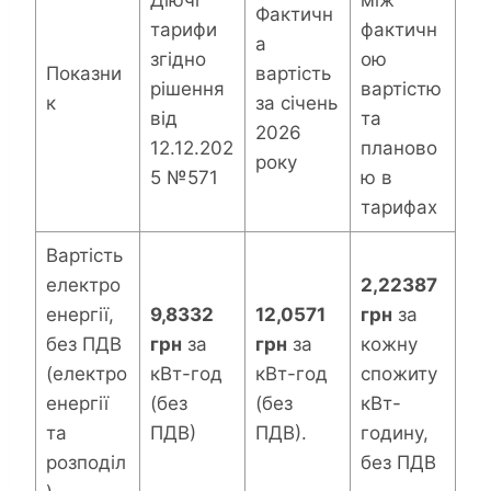
Діючі
між
Фактичн
тарифи
фактичн
а
згідно
ою
Показни
вартість
рішення
вартістю
к
за січень
від
та
2026
12.12.202
планово
року
5 №571
ю в
тарифах
Вартість
електро
2,22387
енергії,
9,8332
12,0571
грн
за
без ПДВ
грн
за
грн
за
кожну
(електро
кВт-год
кВт-год
спожиту
енергії
(без
(без
кВт-
та
ПДВ)
ПДВ).
годину,
розподіл
без ПДВ