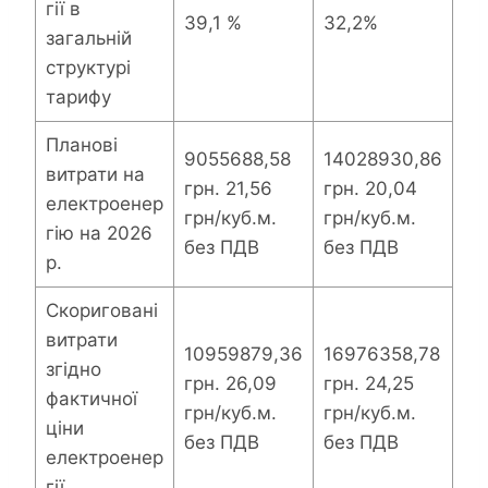
гії в
39,1 %
32,2%
загальній
структурі
тарифу
Планові
9055688,58
14028930,86
витрати на
грн. 21,56
грн. 20,04
електроенер
грн/куб.м.
грн/куб.м.
гію на 2026
без ПДВ
без ПДВ
р.
Скориговані
витрати
10959879,36
16976358,78
згідно
грн. 26,09
грн. 24,25
фактичної
грн/куб.м.
грн/куб.м.
ціни
без ПДВ
без ПДВ
електроенер
гії