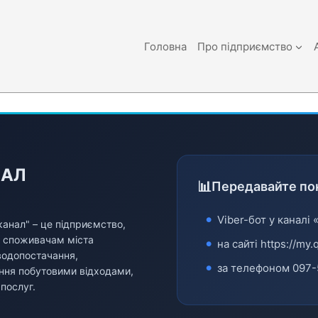
Головна
Про підприємство
НАЛ
Передавайте по
Viber-бот у каналі 
анал" – це підприємство,
и споживачам міста
на сайті
https://my.
водопостачання,
за телефоном
097-
ління побутовими відходами,
послуг.