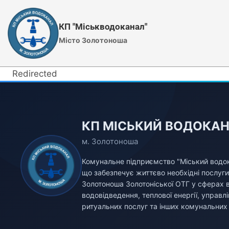
Перейти
до
КП "Міськводоканал"
вмісту
Місто Золотоноша
Redirected
КП МІСЬКИЙ ВОДОКА
м. Золотоноша
Комунальне підприємство "Міський водок
що забезпечує життєво необхідні послуг
Золотоноша Золотоніської ОТГ у сферах 
водовідведення, теплової енергії, управ
ритуальних послуг та інших комунальних 