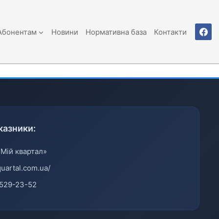
Абонентам
Новини
Нормативна база
Контакти
казники:
«Мій квартал»
quartal.com.ua/
529-23-52